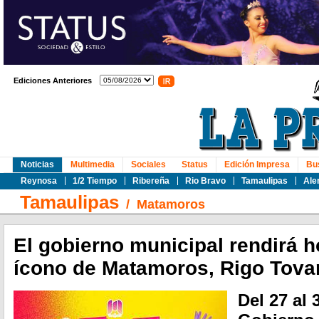
Ediciones Anteriores
Noticias
Multimedia
Sociales
Status
Edición Impresa
Bu
Reynosa
1/2 Tiempo
Ribereña
Rio Bravo
Tamaulipas
Ale
Tamaulipas
/
Matamoros
El gobierno municipal rendirá 
ícono de Matamoros, Rigo Tova
Del 27 al 