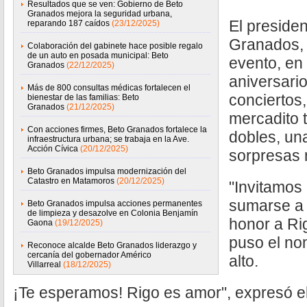
Resultados que se ven: Gobierno de Beto
Granados mejora la seguridad urbana,
El presiden
reparando 187 caídos
(23/12/2025)
Granados, 
Colaboración del gabinete hace posible regalo
de un auto en posada municipal: Beto
evento, en
Granados
(22/12/2025)
aniversario
Más de 800 consultas médicas fortalecen el
conciertos,
bienestar de las familias: Beto
Granados
(21/12/2025)
mercadito 
Con acciones firmes, Beto Granados fortalece la
dobles, un
infraestructura urbana; se trabaja en la Ave.
Acción Cívica
(20/12/2025)
sorpresas
Beto Granados impulsa modernización del
Catastro en Matamoros
(20/12/2025)
"Invitamos 
sumarse a 
Beto Granados impulsa acciones permanentes
de limpieza y desazolve en Colonia Benjamín
honor a Rig
Gaona
(19/12/2025)
puso el n
Reconoce alcalde Beto Granados liderazgo y
cercanía del gobernador Américo
alto.
Villarreal
(18/12/2025)
¡Te esperamos! Rigo es amor", expresó el