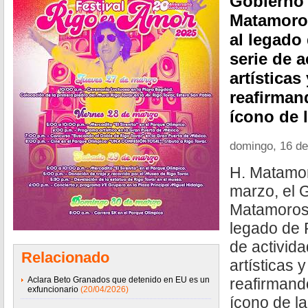
Gobierno 
Matamoro
al legado
serie de a
artísticas
reafirman
ícono de 
domingo, 16 d
H. Matamor
marzo, el 
Matamoros 
legado de 
de activida
Relacionado
artísticas 
Aclara Beto Granados que detenido en EU es un
reafirmando
exfuncionario
(20/04/2026)
ícono de l