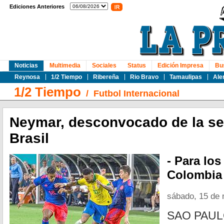
Ediciones Anteriores
Noticias
Multimedia
Sociales
Status
Edición Impresa
Bu
Reynosa
1/2 Tiempo
Ribereña
Rio Bravo
Tamaulipas
Ale
1/2 Tiempo
/
Futbol Internacional
Neymar, desconvocado de la se
Brasil
- Para los
Colombia 
sábado, 15 de
SAO PAU