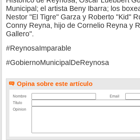
Histórico de Reynosa; Oscar Luebbert Gu
Municipal; el artista Beny Ibarra; los box
Nestor "El Tigre" Garza y Roberto "Kid" R
Conny Reyna, hijo de Cornelio Reyna y R
Gallero".
#ReynosaImparable
#GobiernoMunicipalDeReynosa
Opina sobre este artículo
Nombre
Email
Título
Opinion