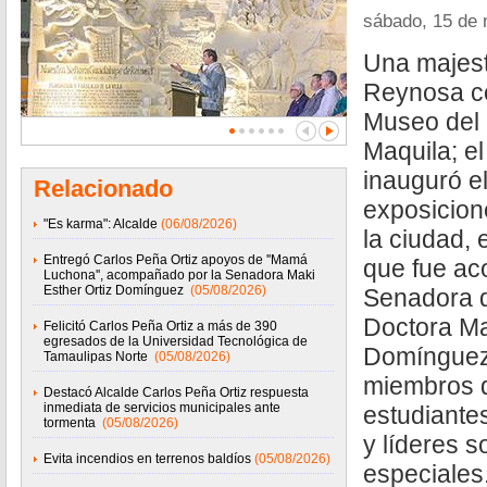
sábado, 15 de
Una majest
Reynosa co
Museo del F
Maquila; el
inauguró e
Relacionado
exposicion
"Es karma": Alcalde
(06/08/2026)
la ciudad, 
Entregó Carlos Peña Ortiz apoyos de ''Mamá
que fue ac
Luchona'', acompañado por la Senadora Maki
Esther Ortiz Domínguez
(05/08/2026)
Senadora d
Doctora Ma
Felicitó Carlos Peña Ortiz a más de 390
egresados de la Universidad Tecnológica de
Domínguez,
Tamaulipas Norte
(05/08/2026)
miembros de
Destacó Alcalde Carlos Peña Ortiz respuesta
inmediata de servicios municipales ante
estudiante
tormenta
(05/08/2026)
y líderes s
Evita incendios en terrenos baldíos
(05/08/2026)
especiales