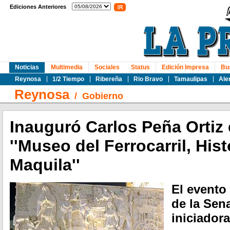
Ediciones Anteriores
Noticias
Multimedia
Sociales
Status
Edición Impresa
Bu
Reynosa
1/2 Tiempo
Ribereña
Rio Bravo
Tamaulipas
Ale
Reynosa
/
Gobierno
Inauguró Carlos Peña Ortiz
''Museo del Ferrocarril, Hist
Maquila''
El evento
de la Sen
iniciador