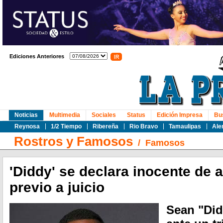
Ediciones Anteriores
Noticias
Multimedia
Sociales
Status
Edición Impresa
Bu
Reynosa
1/2 Tiempo
Ribereña
Rio Bravo
Tamaulipas
Ale
Rostros y Famosos
/
Famosos
'Diddy' se declara inocente de
previo a juicio
Sean "Di