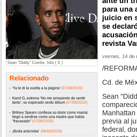
ante un t
para una 
juicio en
se declar
acusación 
revista Va
viernes, 14 de
Sean "Diddy" Combs, foto ( X )
/REFORM
Relacionado
Cd. de Méx
'Ya le di la vuelta a la página'
(07/08/2026)
Sean "Did
Karol G, estrena ‘No me arrepiento de sentir
tanto’, su esperado sexto álbum
(07/08/2026)
compareció
Manhattan 
Britney Spears confiesa su dolor como mamá:
llegó a sentirse como una madre que había
previa al j
“fracasado”
(07/08/2026)
federal, d
¡Boda arácnida!
(06/08/2026)