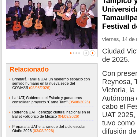
Tampico y
Universi
Tamaulipa
Festival d
viernes, 14 de
Ciudad Vic
de 2025.
Relacionado
Con prese
Brindará Familia UAT un moderno espacio con
Reynosa, 
sentido humano en la nueva sede del
COMASS
(05/08/2026)
Victoria, l
Autónoma d
La UAT, Gobierno del Estado y ganaderos
consolidan proyecto “Carne Tam”
(05/08/2026)
cabo el Fes
Refrenda UAT liderazgo cultural nacional en el
UAT 2025, 
Ballet Folklórico de México
(04/08/2026)
tuvo como p
Prepara la UAT el arranque del ciclo escolar
difusión de
Otoño 2026
(03/08/2026)