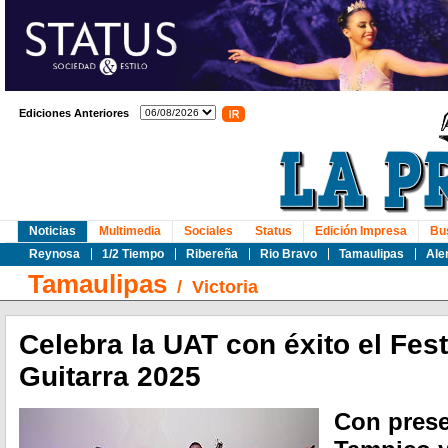
Ediciones Anteriores
Noticias
Multimedia
Sociales
Status
Edición Impresa
Bu
Reynosa
1/2 Tiempo
Ribereña
Rio Bravo
Tamaulipas
Ale
Tamaulipas
/
Victoria
Celebra la UAT con éxito el Fest
Guitarra 2025
Con prese