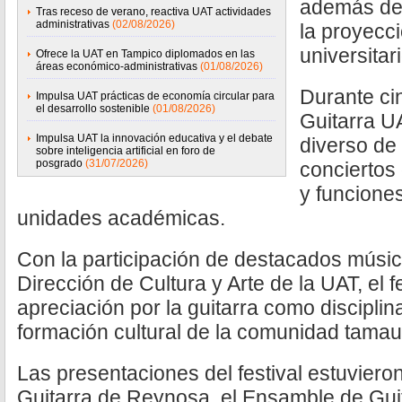
además de 
Tras receso de verano, reactiva UAT actividades
administrativas
(02/08/2026)
la proyecci
universitar
Ofrece la UAT en Tampico diplomados en las
áreas económico-administrativas
(01/08/2026)
Durante cin
Impulsa UAT prácticas de economía circular para
el desarrollo sostenible
(01/08/2026)
Guitarra U
Impulsa UAT la innovación educativa y el debate
diverso de
sobre inteligencia artificial en foro de
posgrado
(31/07/2026)
conciertos 
y funciones
unidades académicas.
Con la participación de destacados músic
Dirección de Cultura y Arte de la UAT, el f
apreciación por la guitarra como disciplina 
formación cultural de la comunidad tamau
Las presentaciones del festival estuvieron
Guitarra de Reynosa, el Ensamble de Guit