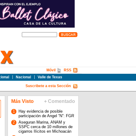
Móvil
RSS
cional
Nacional
Valle de Texas
Suscribete a esta Sección
Más Visto
+ Comentado
1
Hay evidencia de posible
participación de Angel “N”: FGR
2
Aseguran Marina, ANAM y
SSPC cerca de 10 millones de
cigarros Ilícitos en Michoacán