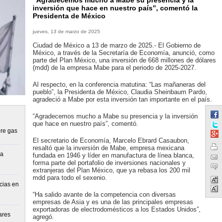
“Agradecemos mucho a Mabe su presencia y la
inversión que hace en nuestro país”, comentó la
Presidenta de México
jueves, 13 de marzo de 2025
Ciudad de México a 13 de marzo de 2025.- El Gobierno de
México, a través de la Secretaría de Economía, anunció, como
parte del Plan México, una inversión de 668 millones de dólares
(mdd) de la empresa Mabe para el periodo de 2025-2027.
Al respecto, en la conferencia matutina: “Las mañaneras del
pueblo”, la Presidenta de México, Claudia Sheinbaum Pardo,
agradeció a Mabe por esta inversión tan importante en el país.
“Agradecemos mucho a Mabe su presencia y la inversión
que hace en nuestro país”, comentó.
re gas
El secretario de Economía, Marcelo Ebrard Casaubon,
resaltó que la inversión de Mabe, empresa mexicana
la
fundada en 1946 y líder en manufactura de línea blanca,
forma parte del portafolio de inversiones nacionales y
extranjeras del Plan México, que ya rebasa los 200 mil
mdd para todo el sexenio.
cias en
“Ha salido avante de la competencia con diversas
empresas de Asia y es una de las principales empresas
exportadoras de electrodomésticos a los Estados Unidos”,
ares
agregó.