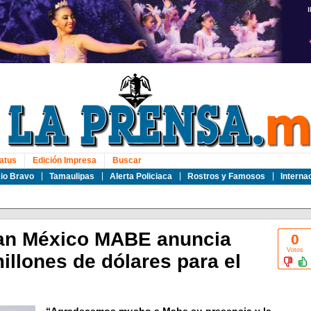
atus
Edición Impresa
Buscar
io Bravo
Tamaulipas
Alerta Policiaca
Rostros y Famosos
Interna
lan México MABE anuncia
0
Votos
illones de dólares para el