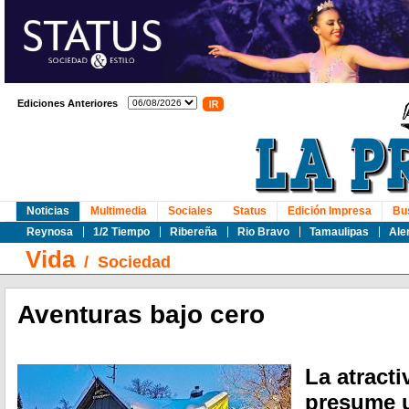
Ediciones Anteriores
Noticias
Multimedia
Sociales
Status
Edición Impresa
Bu
Reynosa
1/2 Tiempo
Ribereña
Rio Bravo
Tamaulipas
Ale
Vida
/
Sociedad
Aventuras bajo cero
La atract
presume u