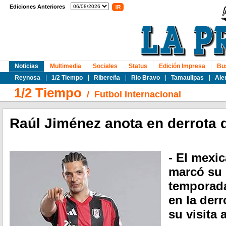
Ediciones Anteriores
Noticias
Multimedia
Sociales
Status
Edición Impresa
Bu
Reynosa
1/2 Tiempo
Ribereña
Rio Bravo
Tamaulipas
Ale
1/2 Tiempo
/
Futbol Internacional
Raúl Jiménez anota en derrota 
- El mexi
marcó su 
temporada
en la der
su visita 