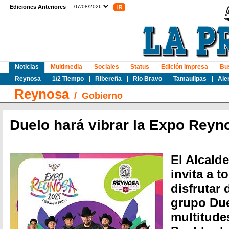
Ediciones Anteriores
Noticias
Multimedia
Sociales
Status
Edición Impresa
Bu
Reynosa
1/2 Tiempo
Ribereña
Rio Bravo
Tamaulipas
Ale
Reynosa
/
Gobierno
Duelo hará vibrar la Expo Reyn
El Alcald
invita a 
disfrutar 
grupo Duel
multitudes