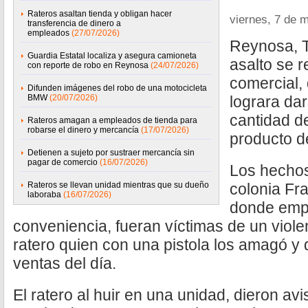
Rateros asaltan tienda y obligan hacer
viernes, 7 de 
transferencia de dinero a
empleados
(27/07/2026)
Reynosa, T
Guardia Estatal localiza y asegura camioneta
asalto se r
con reporte de robo en Reynosa
(24/07/2026)
comercial,
Difunden imágenes del robo de una motocicleta
BMW
(20/07/2026)
lograra dar
cantidad d
Rateros amagan a empleados de tienda para
robarse el dinero y mercancía
(17/07/2026)
producto de
Detienen a sujeto por sustraer mercancía sin
pagar de comercio
(16/07/2026)
Los hechos
Rateros se llevan unidad mientras que su dueño
colonia Fr
laboraba
(16/07/2026)
donde empl
conveniencia, fueran víctimas de un viol
ratero quien con una pistola los amagó y 
ventas del día.
El ratero al huir en una unidad, dieron avis