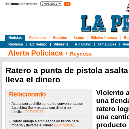
Ediciones Anteriores
Noticias
Multimedia
Sociales
Status
Edición Impresa
Bu
Reynosa
1/2 Tiempo
Ribereña
Rio Bravo
Tamaulipas
Ale
Alerta Policiaca
/
Reynosa
Ratero a punta de pistola asalta
lleva el dinero
Violento a
Relacionado
una tiend
Asalta con cuchillo tienda de conveniencia en
ratero log
Jarachina Sur y escapa con dinero en
efectivo
(02/08/2026)
una canti
Ratero amaga a empleados de tienda para
producto 
robarla y llevarse el dinero
(28/07/2026)