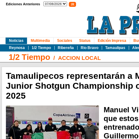
Ediciones Anteriores
Noticias
Multimedia
Sociales
Status
Edición Impresa
Bu
Reynosa
1/2 Tiempo
Ribereña
Rio Bravo
Tamaulipas
Ale
1/2 Tiempo
/
ACCION LOCAL
Tamaulipecos representarán a M
Junior Shotgun Championship o
2025
Manuel Vi
que estos 
entrenado
Guillermo