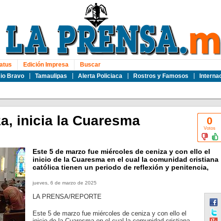
atus
Edición Impresa
Buscar
io Bravo
Tamaulipas
Alerta Policiaca
Rostros y Famosos
Interna
a, inicia la Cuaresma
0
Votos
Este 5 de marzo fue miércoles de ceniza y con ello el
inicio de la Cuaresma en el cual la comunidad cristiana
católica tienen un periodo de reflexión y penitencia,
jueves, 6 de marzo de 2025
LA PRENSA/REPORTE
Este 5 de marzo fue miércoles de ceniza y con ello el
inicio de la Cuaresma en el cual la comunidad cristiana