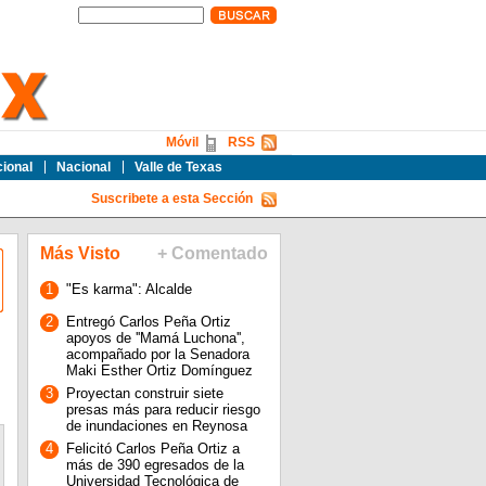
Móvil
RSS
cional
Nacional
Valle de Texas
Suscribete a esta Sección
Más Visto
+ Comentado
1
"Es karma": Alcalde
2
Entregó Carlos Peña Ortiz
apoyos de ''Mamá Luchona'',
acompañado por la Senadora
Maki Esther Ortiz Domínguez
3
Proyectan construir siete
presas más para reducir riesgo
de inundaciones en Reynosa
4
Felicitó Carlos Peña Ortiz a
más de 390 egresados de la
Universidad Tecnológica de