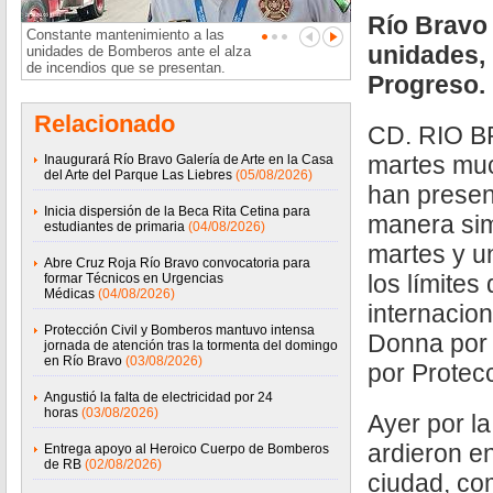
Río Bravo
Constante mantenimiento a las
unidades,
unidades de Bomberos ante el alza
de incendios que se presentan.
Progreso.
Relacionado
CD. RIO B
martes muc
Inaugurará Río Bravo Galería de Arte en la Casa
del Arte del Parque Las Liebres
(05/08/2026)
han presen
Inicia dispersión de la Beca Rita Cetina para
manera sim
estudiantes de primaria
(04/08/2026)
martes y u
Abre Cruz Roja Río Bravo convocatoria para
los límites
formar Técnicos en Urgencias
Médicas
(04/08/2026)
internacio
Protección Civil y Bomberos mantuvo intensa
Donna por 
jornada de atención tras la tormenta del domingo
en Río Bravo
(03/08/2026)
por Protec
Angustió la falta de electricidad por 24
horas
(03/08/2026)
Ayer por l
ardieron en
Entrega apoyo al Heroico Cuerpo de Bomberos
de RB
(02/08/2026)
ciudad, c