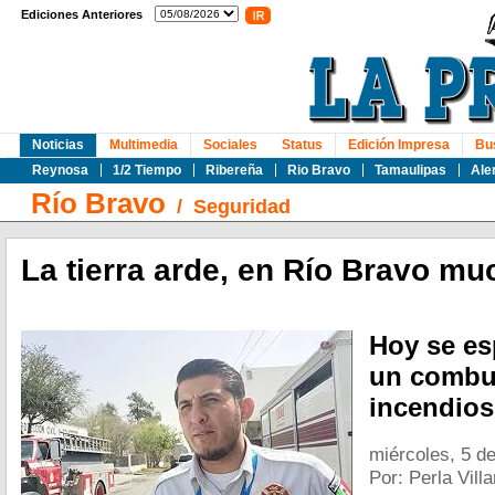
Ediciones Anteriores
Noticias
Multimedia
Sociales
Status
Edición Impresa
Bu
Reynosa
1/2 Tiempo
Ribereña
Rio Bravo
Tamaulipas
Ale
Río Bravo
/
Seguridad
La tierra arde, en Río Bravo m
Hoy se es
un combus
incendios
miércoles, 5 d
Por: Perla Vill