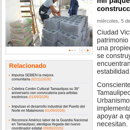
mil paque
construcc
miércoles, 5 d
Ciudad Vict
patrimonio
una propie
se constru
encuentran
Relacionado
estabilidad
Impulsa SEBIEN la mejora
comunitaria
(02/11/2026)
Consciente 
Celebra Centro Cultural Tamaulipas su 39°
Tamaulipec
aniversario con convocatoria para artistas
escénicos
(01/09/2026)
Urbanismo 
Impulsan el desarrollo industrial del Puerto del
implement
Norte en Matamoros
(01/09/2026)
apoyar a q
Reconoce Américo labor de la Guardia Nacional
necesitan.
en Tamaulipas; atestigua llegada del nuevo
coordinador estatal
(06/08/2026)