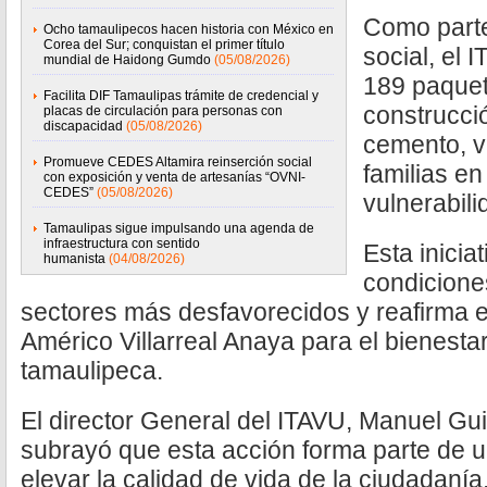
Como part
Ocho tamaulipecos hacen historia con México en
Corea del Sur; conquistan el primer título
social, el 
mundial de Haidong Gumdo
(05/08/2026)
189 paquet
Facilita DIF Tamaulipas trámite de credencial y
construcci
placas de circulación para personas con
discapacidad
(05/08/2026)
cemento, va
Promueve CEDES Altamira reinserción social
familias en
con exposición y venta de artesanías “OVNI-
CEDES”
(05/08/2026)
vulnerabili
Tamaulipas sigue impulsando una agenda de
infraestructura con sentido
Esta inicia
humanista
(04/08/2026)
condicione
sectores más desfavorecidos y reafirma e
Américo Villarreal Anaya para el bienesta
tamaulipeca.
El director General del ITAVU, Manuel Gu
subrayó que esta acción forma parte de un
elevar la calidad de vida de la ciudadanía,