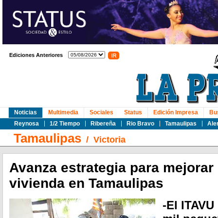
Ediciones Anteriores
Noticias
Multimedia
Sociales
Status
Edición Impresa
Bu
Reynosa
1/2 Tiempo
Ribereña
Rio Bravo
Tamaulipas
Ale
Tamaulipas
/
Victoria
Avanza estrategia para mejorar 
vivienda en Tamaulipas
-El ITAVU