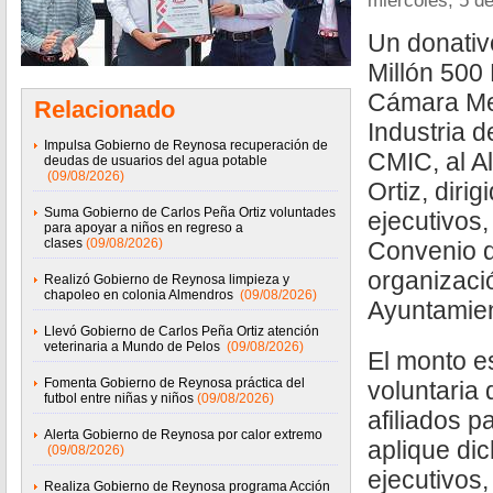
miércoles, 5 d
Un donativ
Millón 500 
Cámara Me
Relacionado
Industria d
Impulsa Gobierno de Reynosa recuperación de
CMIC, al A
deudas de usuarios del agua potable
(09/08/2026)
Ortiz, diri
Suma Gobierno de Carlos Peña Ortiz voluntades
ejecutivos,
para apoyar a niños en regreso a
clases
(09/08/2026)
Convenio d
organizació
Realizó Gobierno de Reynosa limpieza y
chapoleo en colonia Almendros
(09/08/2026)
Ayuntamie
Llevó Gobierno de Carlos Peña Ortiz atención
veterinaria a Mundo de Pelos
(09/08/2026)
El monto e
Fomenta Gobierno de Reynosa práctica del
voluntaria 
futbol entre niñas y niños
(09/08/2026)
afiliados 
Alerta Gobierno de Reynosa por calor extremo
aplique di
(09/08/2026)
ejecutivos,
Realiza Gobierno de Reynosa programa Acción