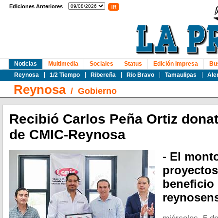
Ediciones Anteriores
Noticias
Multimedia
Sociales
Status
Edición Impresa
Bu
Reynosa
1/2 Tiempo
Ribereña
Rio Bravo
Tamaulipas
Ale
Reynosa
/
Gobierno
Recibió Carlos Peña Ortiz dona
de CMIC-Reynosa
- El monto
proyectos
beneficio 
reynosens