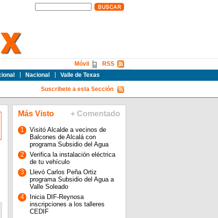
Móvil
RSS
cional
Nacional
Valle de Texas
Suscribete a esta Sección
Más Visto
+ Comentado
1
Visitó Alcalde a vecinos de
Balcones de Alcalá con
programa Subsidio del Agua
2
Verifica la instalación eléctrica
de tu vehículo
l
3
Llevó Carlos Peña Ortiz
programa Subsidio del Agua a
Valle Soleado
4
Inicia DIF-Reynosa
inscripciones a los talleres
CEDIF