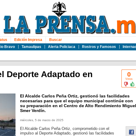
atus
Edición Impresa
Buscar
io Bravo
Tamaulipas
Alerta Policiaca
Rostros y Famosos
Interna
l Deporte Adaptado en
0
Votos
El Alcalde Carlos Peña Ortiz, gestionó las facilidades
necesarias para que el equipo municipal continúe con
su preparación en el Centro de Alto Rendimiento Migue
Smer Verdín.
miércoles, 5 de marzo de 2025
El Alcalde Carlos Peña Ortiz, comprometido con el
impulso al Deporte Adaptado, gestionó las facilidades