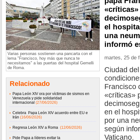
papa Fran
«críticas
decimose
el hospit
una neumo
informó e
Varias personas sostienen una pancarta con el
martes, 25 de 
lema "Francisco, hoy más que nunca te
necesitamos" a las puertas del hospital Gemelli
de Roma.
Ciudad del
condicione
Relacionado
Francisco 
«críticas»
Papa León XIV ora por víctimas de sismos en
Venezuela y pide solidaridad
decimoseg
internacional
(27/06/2026)
en el hosp
Celebra Papa León XIV acuerdo entre EU e
Irán
(16/06/2026)
por una ne
según info
Regresa León XIV a Roma
(12/06/2026)
Vaticano.
Pide Papa a líderes evitar la