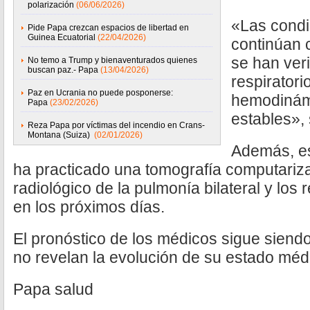
polarización
(06/06/2026)
«Las condi
Pide Papa crezcan espacios de libertad en
Guinea Ecuatorial
(22/04/2026)
continúan c
se han ver
No temo a Trump y bienaventurados quienes
buscan paz.- Papa
(13/04/2026)
respiratori
Paz en Ucrania no puede posponerse:
hemodinám
Papa
(23/02/2026)
estables», 
Reza Papa por víctimas del incendio en Crans-
Montana (Suiza)
(02/01/2026)
Además, est
ha practicado una tomografía computariz
radiológico de la pulmonía bilateral y los
en los próximos días.
El pronóstico de los médicos sigue siendo
no revelan la evolución de su estado méd
Papa salud