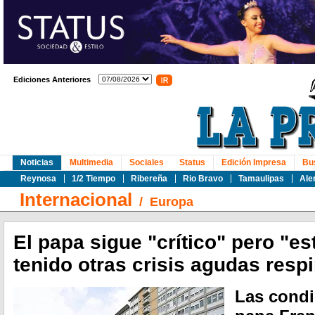
Ediciones Anteriores
Noticias
Multimedia
Sociales
Status
Edición Impresa
Bu
Reynosa
1/2 Tiempo
Ribereña
Rio Bravo
Tamaulipas
Ale
Internacional
/
Europa
El papa sigue "crítico" pero "es
tenido otras crisis agudas respi
Las condi