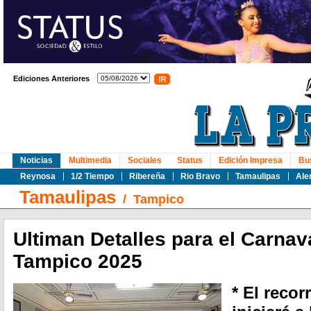
Ediciones Anteriores
Noticias
Multimedia
Sociales
Status
Edición Impresa
Bu
Reynosa
1/2 Tiempo
Ribereña
Rio Bravo
Tamaulipas
Ale
Tamaulipas
/
Tampico
Ultiman Detalles para el Carna
Tampico 2025
* El reco