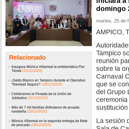
iniciará a
domingo 
martes, 25 de 
AMPICO, 
Autoridade
Tampico so
Relacionado
reunión par
Inaugura Mónica Villarreal la emblemática Flor
sobre la or
Tének
(31/12/2025)
Carnaval C
¡Saldo Blanco en Tampico durante el Operativo
que se con
“Navidad Segura”!
(26/12/2025)
del Grupo 
Celebramos la Posada de la Unión de
Jubilados
(21/12/2025)
ceremonia 
sustitució
Más de 7 mil familias disfrutaron de posada
navideña
(20/12/2025)
La sesión d
Mónica Villarreal en la segunda entrega de filete
de pescado
(19/12/2025)
Sala de Ca