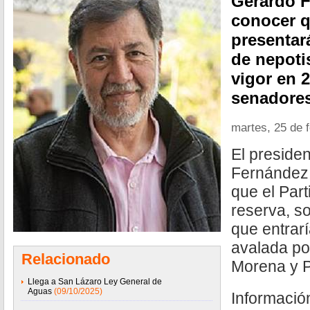
Gerardo F
conocer q
presentar
de nepoti
vigor en 2
senadores
martes, 25 de 
El preside
Fernández 
que el Par
reserva, s
que entrarí
avalada po
Relacionado
Morena y P
Llega a San Lázaro Ley General de
Aguas
(09/10/2025)
Informaci