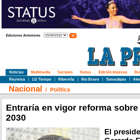
Ediciones Anteriores
Noticias
Multimedia
Sociales
Status
Edición Impresa
Bu
Reynosa
1/2 Tiempo
Ribereña
Rio Bravo
Tamaulipas
Ale
Nacional
/
Política
Entraría en vigor reforma sobr
2030
El presid