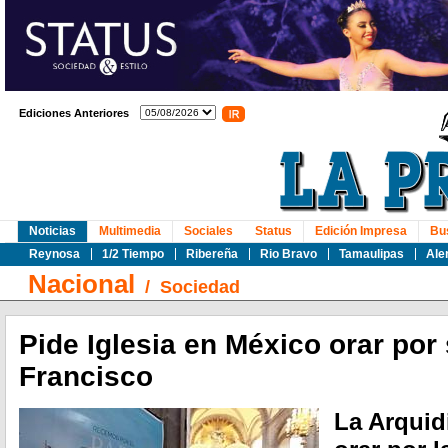
Ediciones Anteriores
Noticias
Multimedia
Sociales
Status
Edición Impresa
Bu
Reynosa
1/2 Tiempo
Ribereña
Rio Bravo
Tamaulipas
Ale
Nacional
/
Sociedad
Pide Iglesia en México orar por
Francisco
La Arquid