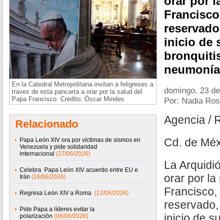
orar por l
Francisco
reservado
inicio de 
bronquiti
neumonía
En la Catedral Metropolitana invitan a feligreses a
domingo, 23 de
traves de esta pancarta a orar por la salud del
Papa Francisco. Crédito: Óscar Mireles
Por: Nadia Ros
Agencia / 
Relacionado
Cd. de Méx
Papa León XIV ora por víctimas de sismos en
Venezuela y pide solidaridad
internacional
(27/06/2026)
La Arquidi
Celebra Papa León XIV acuerdo entre EU e
orar por la
Irán
(16/06/2026)
Francisco,
Regresa León XIV a Roma
(12/06/2026)
reservado,
Pide Papa a líderes evitar la
inicio de s
polarización
(06/06/2026)