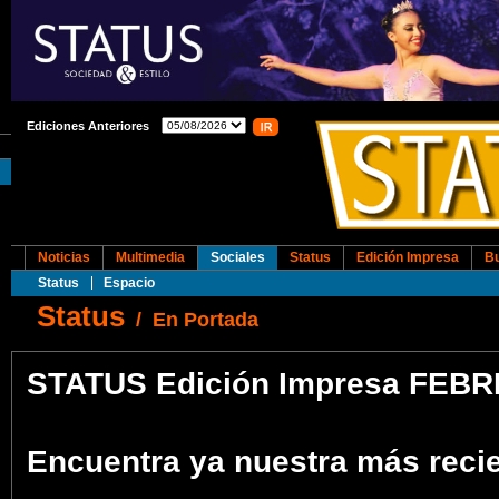
Ediciones Anteriores
Noticias
Multimedia
Sociales
Status
Edición Impresa
B
Status
Espacio
Status
/
En Portada
STATUS Edición Impresa FEB
Encuentra ya nuestra más recie