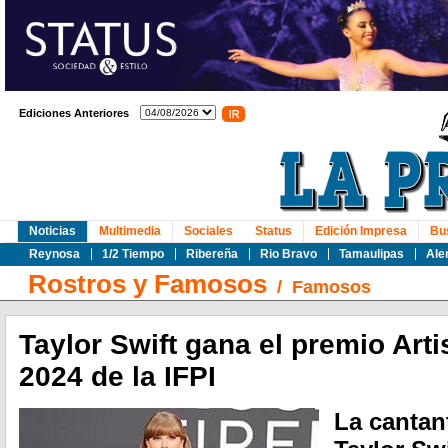
Ediciones Anteriores
Noticias
Multimedia
Sociales
Status
Edición Impresa
Bu
Reynosa
1/2 Tiempo
Ribereña
Rio Bravo
Tamaulipas
Ale
Rostros y Famosos
/
Famosos
Taylor Swift gana el premio Arti
2024 de la IFPI
La cantan