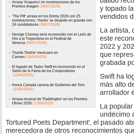
batido réco
Arrasa 'Acapulco' en nominaciones de los
Premios Imagen
(16/07/2026)
y topado la
vendidos d
‘The Pitt’ arrasa en los Emmy 2026 con 25
nominaciones; ‘Hacks’ se despide en grande con
24 candidaturas
(08/07/2026)
La artista,
George Clooney será reconocido con el León de
este recon
Oro a la Trayectoria en el Festival de
Venecia
(06/07/2026)
2022 y 202
Triunfa 'Delirio' mexicano en
que represe
Cannes
(29/06/2026)
grabada po
El legado de Taylor Swift es reconocido en el
Salón de la Fama de los Compositores
Swift ha l
(11/06/2026)
más alto de
Honra Canadá carrera de Guillermo del Toro
(13/04/2026)
arrollador 
Arrasa musical de 'Paddington' en los Premios
Olivier 2026
(12/04/2026)
La popular
undécimo á
Tortured Poets Department', el pasado abri
merecedora de otros reconocimientos que 