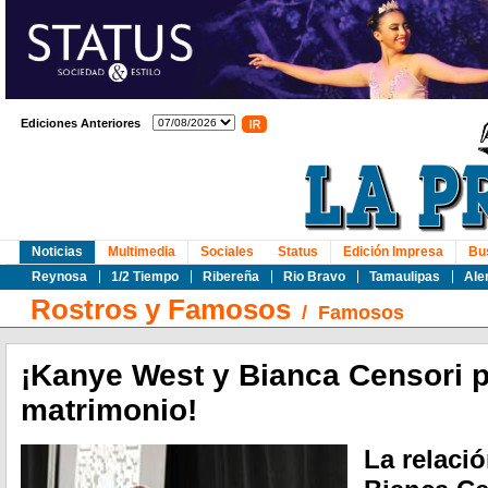
Ediciones Anteriores
Noticias
Multimedia
Sociales
Status
Edición Impresa
Bu
Reynosa
1/2 Tiempo
Ribereña
Rio Bravo
Tamaulipas
Ale
Rostros y Famosos
/
Famosos
¡Kanye West y Bianca Censori p
matrimonio!
La relaci