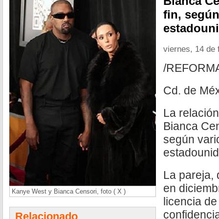
Bianca Ce
fin, segú
estadoun
viernes, 14 de 
/REFORM
Cd. de Méx
La relació
Bianca Cens
según vari
estadouni
La pareja,
en diciemb
Kanye West y Bianca Censori, foto ( X )
licencia de
confidencia
Relacionado