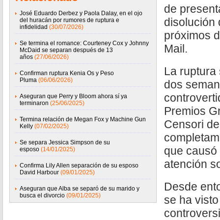
de present
José Eduardo Derbez y Paola Dalay, en el ojo
disolución 
del huracán por rumores de ruptura e
infidelidad
(30/07/2026)
próximos d
Se termina el romance: Courteney Cox y Johnny
Mail.
McDaid se separan después de 13
años
(27/06/2026)
La ruptura
Confirman ruptura Kenia Os y Peso
Pluma
(06/06/2026)
dos seman
controverti
Aseguran que Perry y Bloom ahora sí ya
terminaron
(25/06/2025)
Premios G
Termina relación de Megan Fox y Machine Gun
Censori des
Kelly
(07/02/2025)
completame
Se separa Jessica Simpson de su
que causó 
esposo
(14/01/2025)
atención so
Confirma Lily Allen separación de su esposo
David Harbour
(09/01/2025)
Desde ento
Aseguran que Alba se separó de su marido y
busca el divorcio
(09/01/2025)
se ha visto
controvers