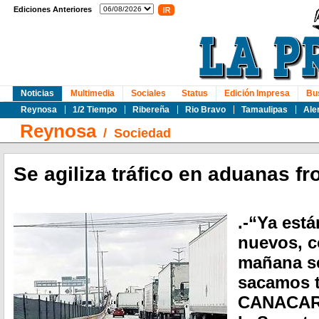
Ediciones Anteriores
Noticias
Multimedia
Sociales
Status
Edición Impresa
Bu
Reynosa
1/2 Tiempo
Ribereña
Rio Bravo
Tamaulipas
Ale
Reynosa
/
Sociedad
Se agiliza tráfico en aduanas fr
.-“Ya est
nuevos, c
mañana s
sacamos t
CANACAR .