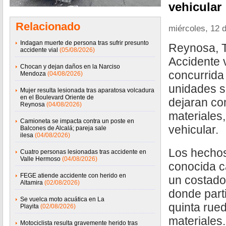
vehicular
Relacionado
miércoles, 12 
Indagan muerte de persona tras sufrir presunto
Reynosa, T
accidente vial
(05/08/2026)
Accidente v
Chocan y dejan daños en la Narciso
concurrida
Mendoza
(04/08/2026)
unidades s
Mujer resulta lesionada tras aparatosa volcadura
en el Boulevard Oriente de
dejaran co
Reynosa
(04/08/2026)
materiales
Camioneta se impacta contra un poste en
vehicular.
Balcones de Alcalá; pareja sale
ilesa
(04/08/2026)
Los hechos
Cuatro personas lesionadas tras accidente en
Valle Hermoso
(04/08/2026)
conocida c
FEGE atiende accidente con herido en
un costado
Altamira
(02/08/2026)
donde part
Se vuelca moto acuática en La
quinta rue
Playita
(02/08/2026)
materiales.
Motociclista resulta gravemente herido tras