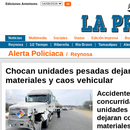
Ediciones Anteriores
Noticias
Multimedia
Sociales
Status
Edición Impresa
Bu
Reynosa
1/2 Tiempo
Ribereña
Rio Bravo
Tamaulipas
Ale
Alerta Policiaca
/
Reynosa
Chocan unidades pesadas deja
materiales y caos vehicular
Accidente 
concurrid
unidades 
dejaran c
materiale