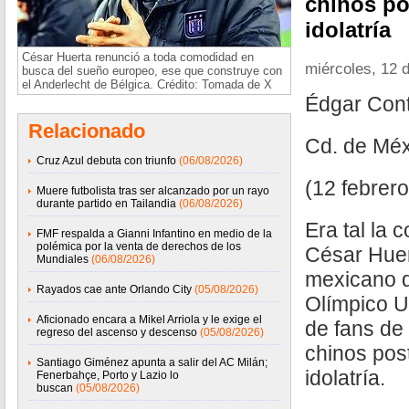
chinos po
idolatría
César Huerta renunció a toda comodidad en
miércoles, 12 
busca del sueño europeo, ese que construye con
el Anderlecht de Bélgica. Crédito: Tomada de X
Édgar Con
Relacionado
Cd. de Méx
Cruz Azul debuta con triunfo
(06/08/2026)
(12 febrer
Muere futbolista tras ser alcanzado por un rayo
durante partido en Tailandia
(06/08/2026)
Era tal la 
FMF respalda a Gianni Infantino en medio de la
polémica por la venta de derechos de los
César Huert
Mundiales
(06/08/2026)
mexicano q
Rayados cae ante Orlando City
(05/08/2026)
Olímpico U
Aficionado encara a Mikel Arriola y le exige el
de fans de
regreso del ascenso y descenso
(05/08/2026)
chinos pos
Santiago Giménez apunta a salir del AC Milán;
idolatría.
Fenerbahçe, Porto y Lazio lo
buscan
(05/08/2026)