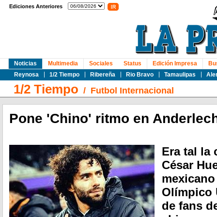
Ediciones Anteriores
Noticias
Multimedia
Sociales
Status
Edición Impresa
Bu
Reynosa
1/2 Tiempo
Ribereña
Rio Bravo
Tamaulipas
Ale
1/2 Tiempo
/
Futbol Internacional
Pone 'Chino' ritmo en Anderlec
Era tal la
César Huer
mexicano 
Olímpico 
de fans d