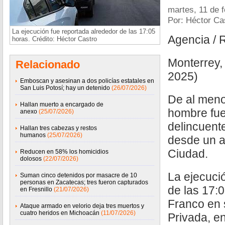
martes, 11 de 
Por: Héctor Ca
La ejecución fue reportada alrededor de las 17:05
Agencia / 
horas. Crédito: Héctor Castro
Monterrey,
Relacionado
2025)
Emboscan y asesinan a dos policías estatales en
San Luis Potosí; hay un detenido
(26/07/2026)
De al meno
Hallan muerto a encargado de
hombre fue
anexo
(25/07/2026)
delincuent
Hallan tres cabezas y restos
humanos
(25/07/2026)
desde un au
Ciudad.
Reducen en 58% los homicidios
dolosos
(22/07/2026)
La ejecuci
Suman cinco detenidos por masacre de 10
personas en Zacatecas; tres fueron capturados
de las 17:0
en Fresnillo
(21/07/2026)
Franco en 
Ataque armado en velorio deja tres muertos y
cuatro heridos en Michoacán
(11/07/2026)
Privada, en