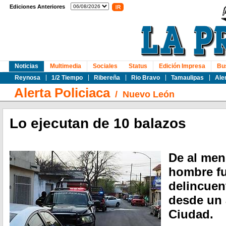
Ediciones Anteriores
Noticias
Multimedia
Sociales
Status
Edición Impresa
Bu
Reynosa
1/2 Tiempo
Ribereña
Rio Bravo
Tamaulipas
Ale
Alerta Policiaca
/
Nuevo León
Lo ejecutan de 10 balazos
De al men
hombre fu
delincuen
desde un a
Ciudad.