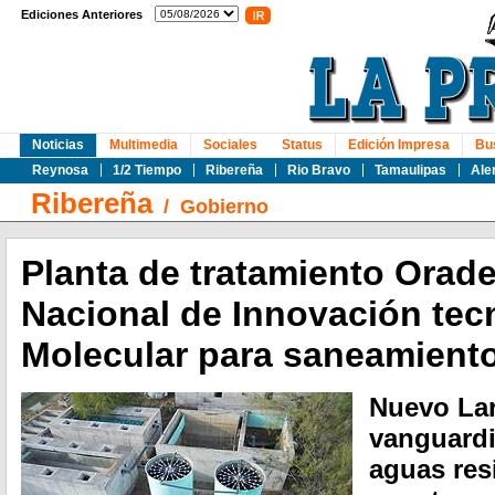
Ediciones Anteriores
Noticias
Multimedia
Sociales
Status
Edición Impresa
Bu
Reynosa
1/2 Tiempo
Ribereña
Rio Bravo
Tamaulipas
Ale
Ribereña
/
Gobierno
Planta de tratamiento Orade
Nacional de Innovación tec
Molecular para saneamiento
Nuevo Lar
vanguardi
aguas res