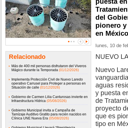
puesta en
Tratamien
del Gobie
pionero y
en México
lunes, 10 de f
NUEVO LA
Relacionado
Más de 400 mil personas disfrutaron del Viveros
Nuevo Lare
Mágico durante la Temporada
(01/12/2026)
vanguardia
Implementa Protección Civil de Nuevo Laredo
operativo Carrusel para Proteger a personas en
aguas resi
Situación de calle
(01/12/2026)
y puesta e
Gobierno de Carmen Lilia Canturosas invierte en
de Tratami
Infraestructura Hídrica
(05/08/2026)
proyecto d
Gobierno Municipal invita a Campaña de
Tamízaje Auditivo Gratito para recién nacidos en
que es pio
Clínica UNE Nueva Era
(05/08/2026)
tipo en Méx
Gobierno Municipal Llevará “Presidencia