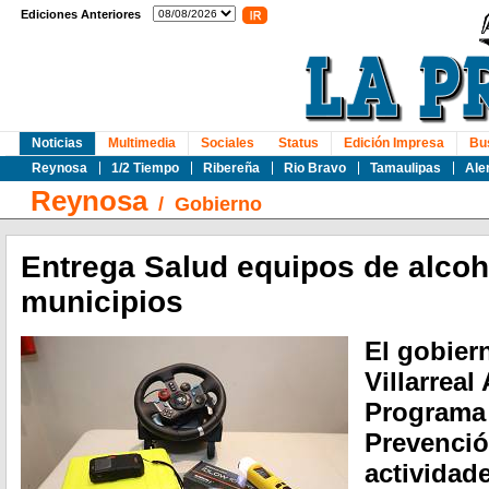
Ediciones Anteriores
Noticias
Multimedia
Sociales
Status
Edición Impresa
Bu
Reynosa
1/2 Tiempo
Ribereña
Rio Bravo
Tamaulipas
Ale
Reynosa
/
Gobierno
Entrega Salud equipos de alcoh
municipios
El gobier
Villarreal
Programa 
Prevenció
actividad