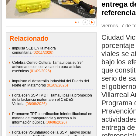
entrega d
referenci
viernes, 7 de f
Ciudad Vic
Relacionado
porcentaje
Impulsa SEBIEN la mejora
viales se a
comunitaria
(02/11/2026)
bajo los ef
Celebra Centro Cultural Tamaulipas su 39°
aniversario con convocatoria para artistas
que consti
escénicos
(01/09/2026)
serio de sa
Impulsan el desarrollo industrial del Puerto del
el gobiern
Norte en Matamoros
(01/09/2026)
Villarreal 
Fortalecen SSPT y DIF Tamaulipas la promoción
de la lactancia materna en el CEDES
Programa d
Victoria
(08/08/2026)
Prevención
Promueve TPT coordinación interinstitucional en
actividade
materia de transparencia y acceso a la
información pública
(08/08/2026)
entrega de
Fortalece Voluntariado de la SSPT apoyo social
referencia