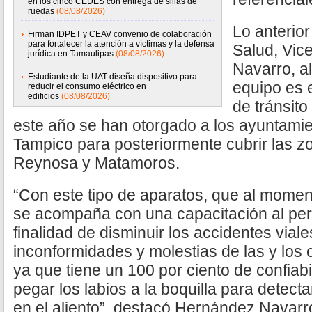
en los cinco CEDES con entrega de sillas de
ruedas
(08/08/2026)
Lo anterior
Firman IDPET y CEAV convenio de colaboración
para fortalecer la atención a víctimas y la defensa
Salud, Vic
jurídica en Tamaulipas
(08/08/2026)
Navarro, a
Estudiante de la UAT diseña dispositivo para
equipo es 
reducir el consumo eléctrico en
edificios
(08/08/2026)
de tránsito
este año se han otorgado a los ayuntamie
Tampico para posteriormente cubrir las 
Reynosa y Matamoros.
“Con este tipo de aparatos, que al moment
se acompaña con una capacitación al pers
finalidad de disminuir los accidentes vial
inconformidades y molestias de las y los c
ya que tiene un 100 por ciento de confiab
pegar los labios a la boquilla para detect
en el aliento”, destacó Hernández Navarr