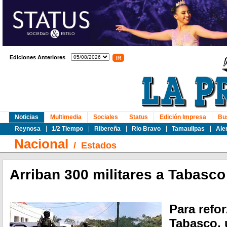
Ediciones Anteriores
Noticias
Multimedia
Sociales
Status
Edición Impresa
Bu
Reynosa
1/2 Tiempo
Ribereña
Rio Bravo
Tamaulipas
Ale
Nacional
/
Estados
Arriban 300 militares a Tabasco
Para refor
Tabasco, 