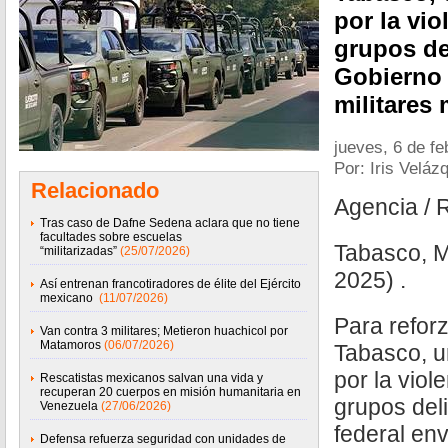
por la vi
grupos de
Gobierno 
militares 
jueves, 6 de f
Por: Iris Veláz
Relacionado
Agencia / 
Tras caso de Dafne Sedena aclara que no tiene
facultades sobre escuelas
Tabasco, M
“militarizadas”
(25/07/2026)
2025) .
Así entrenan francotiradores de élite del Ejército
mexicano
(11/07/2026)
Para reforz
Van contra 3 militares; Metieron huachicol por
Matamoros
(06/07/2026)
Tabasco, u
por la viol
Rescatistas mexicanos salvan una vida y
recuperan 20 cuerpos en misión humanitaria en
grupos del
Venezuela
(27/06/2026)
federal env
Defensa refuerza seguridad con unidades de