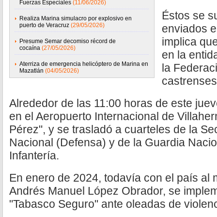
Fuerzas Especiales
(11/06/2026)
Éstos se s
Realiza Marina simulacro por explosivo en
puerto de Veracruz
(29/05/2026)
enviados e
implica qu
Presume Semar decomiso récord de
cocaína
(27/05/2026)
en la enti
Aterriza de emergencia helicóptero de Marina en
la Federac
Mazatlán
(04/05/2026)
castrenses
Alrededor de las 11:00 horas de este jueve
en el Aeropuerto Internacional de Villah
Pérez", y se trasladó a cuarteles de la Se
Nacional (Defensa) y de la Guardia Nacion
Infantería.
En enero de 2024, todavía con el país al
Andrés Manuel López Obrador, se impleme
"Tabasco Seguro" ante oleadas de violenc