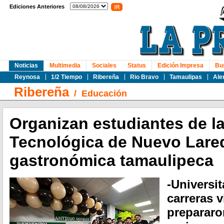
Ediciones Anteriores
Noticias
Multimedia
Sociales
Status
Edición Impresa
Bu
Reynosa
1/2 Tiempo
Ribereña
Rio Bravo
Tamaulipas
Ale
Ribereña
/
Educación
Organizan estudiantes de l
Tecnológica de Nuevo Lare
gastronómica tamaulipeca
-Universit
carreras v
prepararon