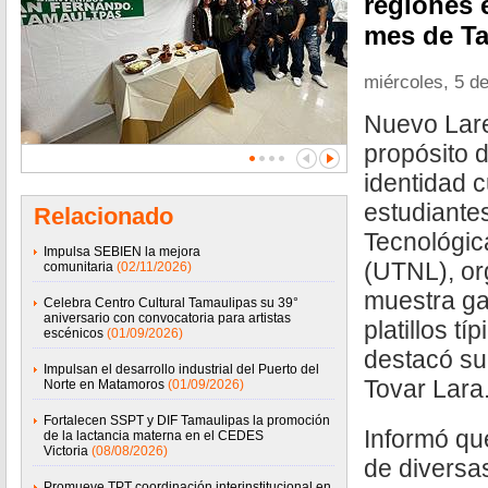
regiones 
mes de Ta
miércoles, 5 d
Nuevo Lare
propósito d
identidad c
estudiante
Relacionado
Tecnológi
Impulsa SEBIEN la mejora
(UTNL), or
comunitaria
(02/11/2026)
muestra g
Celebra Centro Cultural Tamaulipas su 39°
aniversario con convocatoria para artistas
platillos tí
escénicos
(01/09/2026)
destacó su
Impulsan el desarrollo industrial del Puerto del
Tovar Lara
Norte en Matamoros
(01/09/2026)
Fortalecen SSPT y DIF Tamaulipas la promoción
Informó que
de la lactancia materna en el CEDES
Victoria
(08/08/2026)
de diversa
Promueve TPT coordinación interinstitucional en