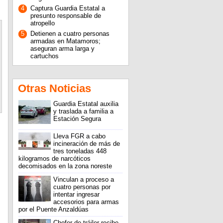
4
Captura Guardia Estatal a
presunto responsable de
atropello
5
Detienen a cuatro personas
armadas en Matamoros;
aseguran arma larga y
cartuchos
Otras Noticias
Guardia Estatal auxilia
y traslada a familia a
Estación Segura
Lleva FGR a cabo
incineración de más de
tres toneladas 448
kilogramos de narcóticos
decomisados en la zona noreste
Vinculan a proceso a
cuatro personas por
intentar ingresar
accesorios para armas
por el Puente Anzaldúas
Chofer de tráiler recibe