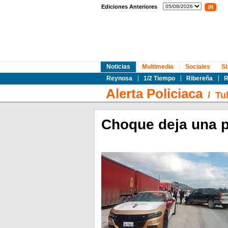
Ediciones Anteriores
Noticias
Multimedia
Sociales
St
Reynosa
1/2 Tiempo
Ribereña
R
Alerta Policiaca
/
Tu
Choque deja una p