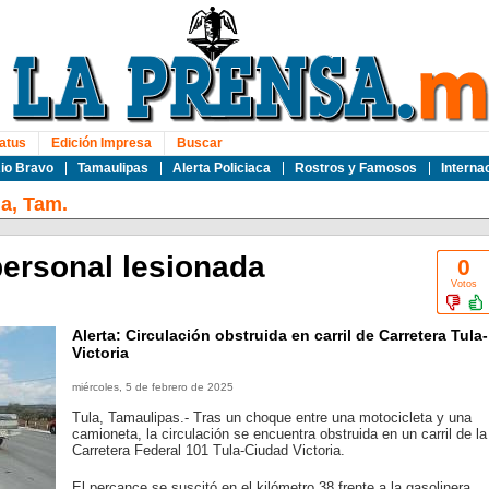
atus
Edición Impresa
Buscar
io Bravo
Tamaulipas
Alerta Policiaca
Rostros y Famosos
Interna
la, Tam.
ersonal lesionada
0
Votos
Alerta: Circulación obstruida en carril de Carretera Tula-
Victoria
miércoles, 5 de febrero de 2025
Tula, Tamaulipas.- Tras un choque entre una motocicleta y una
camioneta, la circulación se encuentra obstruida en un carril de la
Carretera Federal 101 Tula-Ciudad Victoria.
El percance se suscitó en el kilómetro 38 frente a la gasolinera