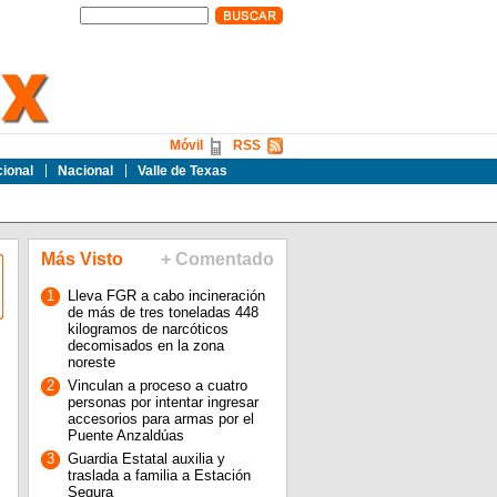
Móvil
RSS
cional
Nacional
Valle de Texas
Más Visto
+ Comentado
1
Lleva FGR a cabo incineración
de más de tres toneladas 448
kilogramos de narcóticos
decomisados en la zona
noreste
2
Vinculan a proceso a cuatro
personas por intentar ingresar
accesorios para armas por el
Puente Anzaldúas
3
Guardia Estatal auxilia y
traslada a familia a Estación
Segura