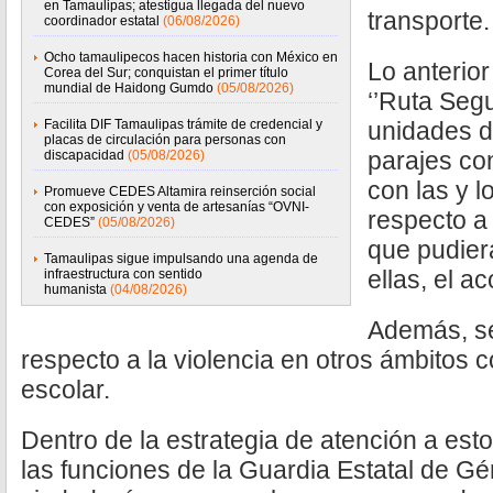
en Tamaulipas; atestigua llegada del nuevo
transporte.
coordinador estatal
(06/08/2026)
Ocho tamaulipecos hacen historia con México en
Lo anterior
Corea del Sur; conquistan el primer título
mundial de Haidong Gumdo
(05/08/2026)
‘’Ruta Segu
Facilita DIF Tamaulipas trámite de credencial y
unidades d
placas de circulación para personas con
parajes con
discapacidad
(05/08/2026)
con las y 
Promueve CEDES Altamira reinserción social
con exposición y venta de artesanías “OVNI-
respecto a 
CEDES”
(05/08/2026)
que pudier
Tamaulipas sigue impulsando una agenda de
ellas, el a
infraestructura con sentido
humanista
(04/08/2026)
Además, se
respecto a la violencia en otros ámbitos co
escolar.
Dentro de la estrategia de atención a est
las funciones de la Guardia Estatal de Gé