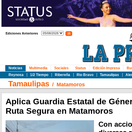
Ediciones Anteriores
Noticias
Multimedia
Sociales
Status
Edición Impresa
Bu
Reynosa
1/2 Tiempo
Ribereña
Rio Bravo
Tamaulipas
Ale
Tamaulipas
/
Matamoros
Aplica Guardia Estatal de Géne
Ruta Segura en Matamoros
Con accio