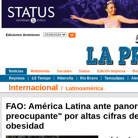
Ediciones Anteriores
Noticias
Multimedia
Sociales
Status
Edición Impresa
Bu
Reynosa
1/2 Tiempo
Ribereña
Rio Bravo
Tamaulipas
Ale
Internacional
/
Latinoamérica
FAO: América Latina ante pan
preocupante" por altas cifras d
obesidad