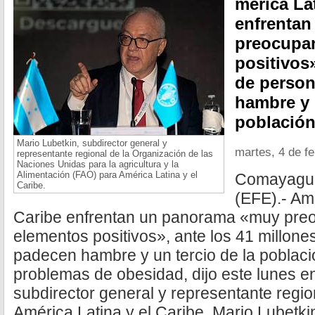
mérica Lat
enfrenta
preocupan
positivos»
de perso
hambre y 
población
Mario Lubetkin, subdirector general y
martes, 4 de f
representante regional de la Organización de las
Naciones Unidas para la agricultura y la
Alimentación (FAO) para América Latina y el
Comayagua
Caribe.
(EFE).- Amé
Caribe enfrentan un panorama «muy preo
elementos positivos», ante los 41 millon
padecen hambre y un tercio de la poblaci
problemas de obesidad, dijo este lunes e
subdirector general y representante regi
América Latina y el Caribe, Mario Lubetki