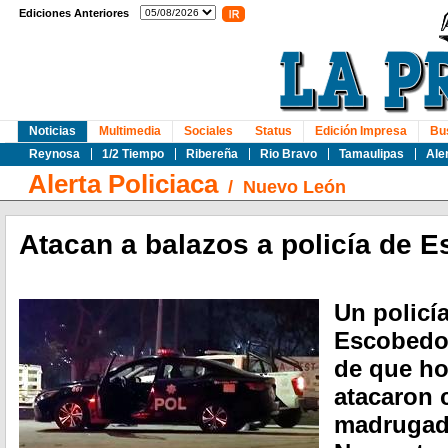
Ediciones Anteriores
Noticias
Multimedia
Sociales
Status
Edición Impresa
Bu
Reynosa
1/2 Tiempo
Ribereña
Rio Bravo
Tamaulipas
Ale
Alerta Policiaca
/
Nuevo León
Atacan a balazos a policía de 
Un policí
Escobedo 
de que h
atacaron 
madrugada