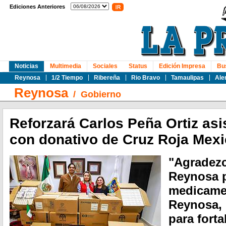
Ediciones Anteriores
Noticias
Multimedia
Sociales
Status
Edición Impresa
Bu
Reynosa
1/2 Tiempo
Ribereña
Rio Bravo
Tamaulipas
Ale
Reynosa
/
Gobierno
Reforzará Carlos Peña Ortiz asi
con donativo de Cruz Roja Mex
"Agradezc
Reynosa p
medicame
Reynosa, 
para forta