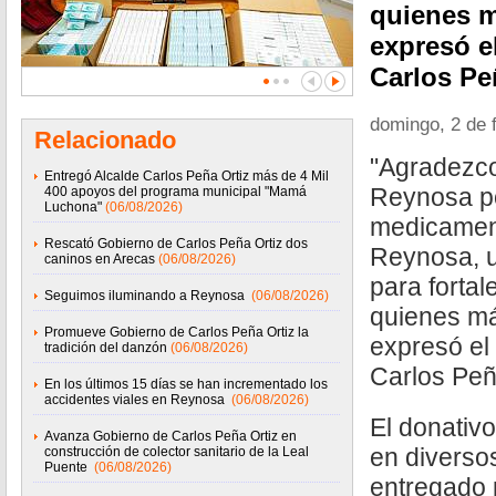
quienes m
expresó e
Carlos Pe
domingo, 2 de 
Relacionado
"Agradezco
Entregó Alcalde Carlos Peña Ortiz más de 4 Mil
Reynosa po
400 apoyos del programa municipal "Mamá
Luchona"
(06/08/2026)
medicamen
Rescató Gobierno de Carlos Peña Ortiz dos
Reynosa, u
caninos en Arecas
(06/08/2026)
para fortal
Seguimos iluminando a Reynosa
(06/08/2026)
quienes má
Promueve Gobierno de Carlos Peña Ortiz la
expresó el
tradición del danzón
(06/08/2026)
Carlos Peñ
En los últimos 15 días se han incrementado los
accidentes viales en Reynosa
(06/08/2026)
El donativ
Avanza Gobierno de Carlos Peña Ortiz en
en diverso
construcción de colector sanitario de la Leal
Puente
(06/08/2026)
entregado 