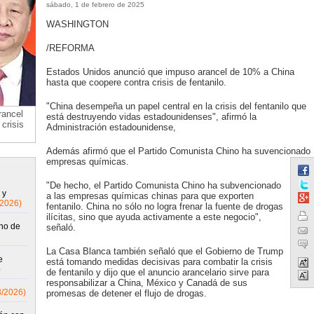
sábado, 1 de febrero de 2025
WASHINGTON
/REFORMA
Estados Unidos anunció que impuso arancel de 10% a China
hasta que coopere contra crisis de fentanilo.
"China desempeña un papel central en la crisis del fentanilo que
rancel
está destruyendo vidas estadounidenses", afirmó la
crisis
Administración estadounidense,
Además afirmó que el Partido Comunista Chino ha suvencionado
empresas químicas.
"De hecho, el Partido Comunista Chino ha subvencionado
 y
a las empresas químicas chinas para que exporten
/2026)
fentanilo. China no sólo no logra frenar la fuente de drogas
ilícitas, sino que ayuda activamente a este negocio",
ho de
señaló.
La Casa Blanca también señaló que el Gobierno de Trump
e
está tomando medidas decisivas para combatir la crisis
)
de fentanilo y dijo que el anuncio arancelario sirve para
responsabilizar a China, México y Canadá de sus
8/2026)
promesas de detener el flujo de drogas.