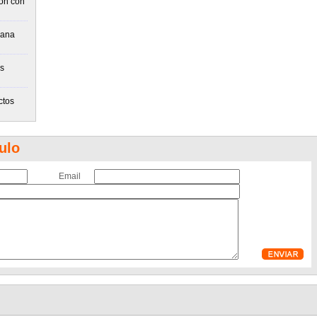
ón con
cana
as
ctos
ulo
Email