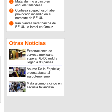
3
Mata alumno a cinco en
escuela tailandesa
4
Confiesa sospechoso haber
provocado incendio en el
noroeste de EE.UU.
5
Irán plantea vetar barcos de
EE.UU. e Israel en Ormuz
Otras Noticias
Exportaciones de
cerveza mexicana
superan 6,400 mdd y
llegan a 98 países
Asume De la Espriella;
ordena atacar al
'narcoterrorismo'
Mata alumno a cinco en
escuela tailandesa