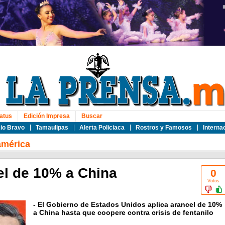
atus
Edición Impresa
Buscar
io Bravo
Tamaulipas
Alerta Policiaca
Rostros y Famosos
Interna
américa
l de 10% a China
0
Votos
- El Gobierno de Estados Unidos aplica arancel de 10%
a China hasta que coopere contra crisis de fentanilo