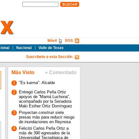
Móvil
RSS
cional
Nacional
Valle de Texas
Suscribete a esta Sección
Más Visto
+ Comentado
1
"Es karma": Alcalde
2
Entregó Carlos Peña Ortiz
apoyos de ''Mamá Luchona'',
acompañado por la Senadora
Maki Esther Ortiz Domínguez
3
Proyectan construir siete
presas más para reducir riesgo
de inundaciones en Reynosa
4
Felicitó Carlos Peña Ortiz a
más de 390 egresados de la
Universidad Tecnológica de