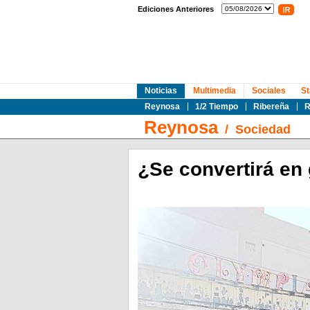
Ediciones Anteriores
Noticias
Multimedia
Sociales
St
Reynosa
1/2 Tiempo
Ribereña
R
Reynosa
/
Sociedad
¿Se convertirá en 