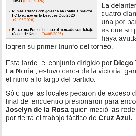
Times
(05/08/2026)
La delante
Pumas arranca con goleada en contra; Charlotte
cuatro dia
FC lo exhibe en la Leagues Cup 2026
(04/08/2026)
una por par
es que su 
Barcelona Femenil rompe el mercado con fichaje
récord de Kerolin
(04/08/2026)
haya ayuda
logren su primer triunfo del torneo.
Esta tarde, el conjunto dirigido por
Diego 
La Noria
, estuvo cerca de la victoria, 
el ritmo a lo largo del partido.
Sólo que las locales pecaron de exceso de
final del encuentro presionaron para encon
Joselyn de la Rosa
quien meció las rede
por tierra el trabajo táctico de
Cruz Azul.