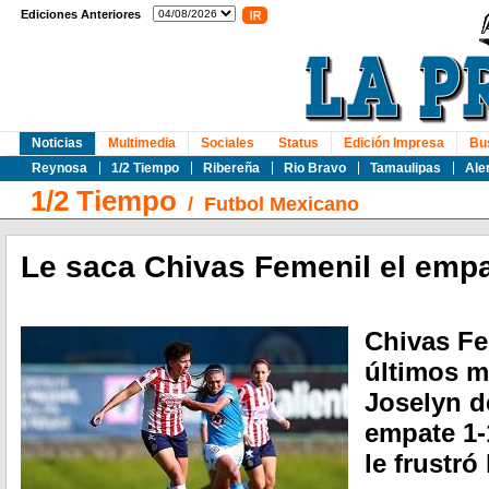
Ediciones Anteriores
Noticias
Multimedia
Sociales
Status
Edición Impresa
Bu
Reynosa
1/2 Tiempo
Ribereña
Rio Bravo
Tamaulipas
Ale
1/2 Tiempo
/
Futbol Mexicano
Le saca Chivas Femenil el empa
Chivas Fe
últimos m
Joselyn d
empate 1-
le frustró 