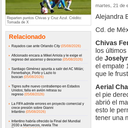
martes, 21 de 
Alejandra 
Reparten puntos Chivas y Cruz Azul. Crédito:
Tomada de X
Cd. de Méx
Relacionado
Chivas Fe
Rayados cae ante Orlando City
(05/08/2026)
los últimos
Aficionado encara a Mikel Arriola y le exige el
de
Joselyn
regreso del ascenso y descenso
(05/08/2026)
el empate 
Santiago Giménez apunta a salir del AC Milán;
que le frust
Fenerbahçe, Porto y Lazio lo
buscan
(05/08/2026)
Aerial Ch
Tigres sufre nuevo contratiempo en Estados
Unidos; falla en avión retrasa su
el pie dere
regreso
(05/08/2026)
abrió el ma
La FIFA admite errores en proyecto comercial y
crece presión sobre Gianni
esto le per
Infantino
(05/08/2026)
tener una 
Infantino habría ofrecido la Final del Mundial
2030 a Marruecos, revela The