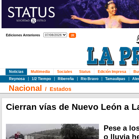
Ediciones Anteriores
Noticias
Multimedia
Sociales
Status
Edición Impresa
Bu
Reynosa
1/2 Tiempo
Ribereña
Rio Bravo
Tamaulipas
Ale
Nacional
/
Estados
Cierran vías de Nuevo León a L
Pese a lo
o lluvia h