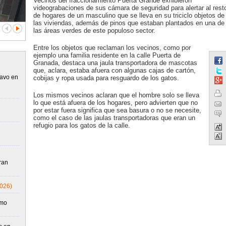
Vecinos del fraccionamiento Puerta Grande exhibieron
videograbaciones de sus cámara de seguridad para alertar al rest
de hogares de un masculino que se lleva en su triciclo objetos de
las viviendas, además de pinos que estaban plantados en una de
las áreas verdes de este populoso sector.
Entre los objetos que reclaman los vecinos, como por
ejemplo una familia residente en la calle Puerta de
Granada, destaca una jaula transportadora de mascotas
que, aclara, estaba afuera con algunas cajas de cartón,
ravo en
cobijas y ropa usada para resguardo de los gatos.
Los mismos vecinos aclaran que el hombre solo se lleva
lo que está afuera de los hogares, pero advierten que no
por estar fuera significa que sea basura o no se necesite,
como el caso de las jaulas transportadoras que eran un
refugio para los gatos de la calle.
ran
2026)
emo