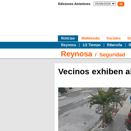
Ediciones Anteriores
Noticias
Multimedia
Sociales
St
Reynosa
1/2 Tiempo
Ribereña
R
Reynosa
/
Seguridad
Vecinos exhiben a