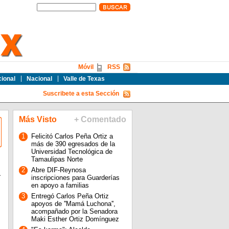
Móvil
RSS
cional
Nacional
Valle de Texas
Suscribete a esta Sección
Más Visto
+ Comentado
1
Felicitó Carlos Peña Ortiz a
más de 390 egresados de la
Universidad Tecnológica de
Tamaulipas Norte
2
Abre DIF-Reynosa
a
inscripciones para Guarderías
en apoyo a familias
3
Entregó Carlos Peña Ortiz
apoyos de ''Mamá Luchona'',
acompañado por la Senadora
Maki Esther Ortiz Domínguez