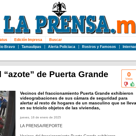
atus
Edición Impresa
Buscar
io Bravo
Tamaulipas
Alerta Policiaca
Rostros y Famosos
Interna
l “azote” de Puerta Grande
0
Votos
Vecinos del fraccionamiento Puerta Grande exhibieron
videograbaciones de sus cámara de seguridad para
alertar al resto de hogares de un masculino que se llev
en su triciclo objetos de las viviendas,
jueves, 16 de enero de 2025
LA PRENSA/REPORTE