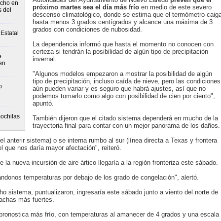
echo en
próximo martes sea el día más frío
en medio de este severo
s del
descenso climatológico, donde se estima que el termómetro caig
hasta menos 3 grados centígrados y alcance una máxima de 3
grados con condiciones de nubosidad.
Estatal
La dependencia informó que hasta el momento no conocen con
certeza si tendrán la posibilidad de algún tipo de precipitación
e
invernal.
en
"Algunos modelos empezaron a mostrar la posibilidad de algún
tipo de precipitación, incluso caída de nieve, pero las condiciones
o
aún pueden variar y es seguro que habrá ajustes, así que no
podemos tomarlo como algo con posibilidad de cien por ciento",
apuntó.
ochilas
También dijeron que el citado sistema dependerá en mucho de la
trayectoria final para contar con un mejor panorama de los daños.
l anterir sistema) o se interna rumbo al sur (línea directa a Texas y frontera
l que nos daría mayor afectación", reiteró.
e la nueva incursión de aire ártico llegaría a la región fronteriza este sábado.
ndonos temperaturas por debajo de los grado de congelación", alertó.
cho sistema, puntualizaron, ingresaría este sábado junto a viento del norte de
rachas más fuertes.
 pronostica más frío, con temperaturas al amanecer de 4 grados y una escala