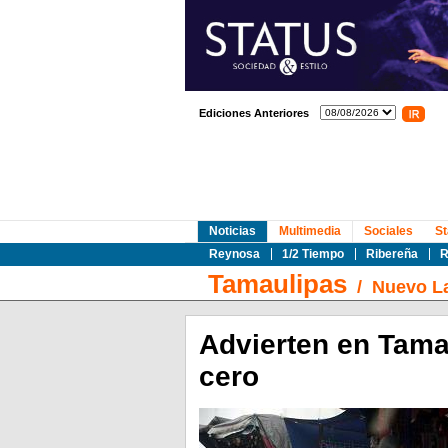
Ediciones Anteriores
Noticias
Multimedia
Sociales
St
Reynosa
1/2 Tiempo
Ribereña
R
Tamaulipas
/
Nuevo L
Advierten en Tama
cero