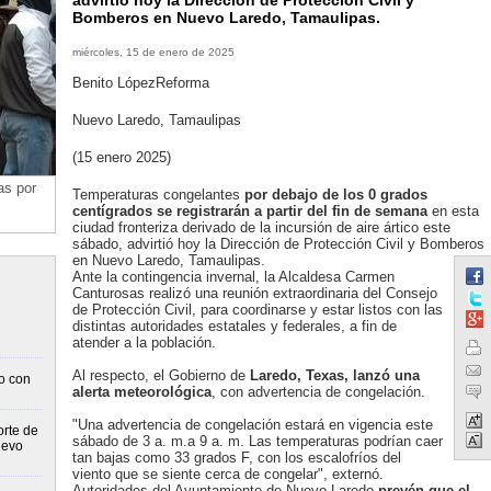
advirtió hoy la Dirección de Protección Civil y
Bomberos en Nuevo Laredo, Tamaulipas.
miércoles, 15 de enero de 2025
Benito LópezReforma
Nuevo Laredo, Tamaulipas
(15 enero 2025)
as por
Temperaturas congelantes
por debajo de los 0 grados
centígrados se registrarán a partir del fin de semana
en esta
ciudad fronteriza derivado de la incursión de aire ártico este
sábado, advirtió hoy la Dirección de Protección Civil y Bomberos
en Nuevo Laredo, Tamaulipas.
Ante la contingencia invernal, la Alcaldesa Carmen
Canturosas realizó una reunión extraordinaria del Consejo
de Protección Civil, para coordinarse y estar listos con las
distintas autoridades estatales y federales, a fin de
atender a la población.
Al respecto, el Gobierno de
Laredo, Texas, lanzó una
o con
alerta meteorológica
, con advertencia de congelación.
"Una advertencia de congelación estará en vigencia este
orte de
sábado de 3 a. m.a 9 a. m. Las temperaturas podrían caer
uevo
tan bajas como 33 grados F, con los escalofríos del
viento que se siente cerca de congelar", externó.
Autoridades del Ayuntamiento de Nuevo Laredo
prevén que el