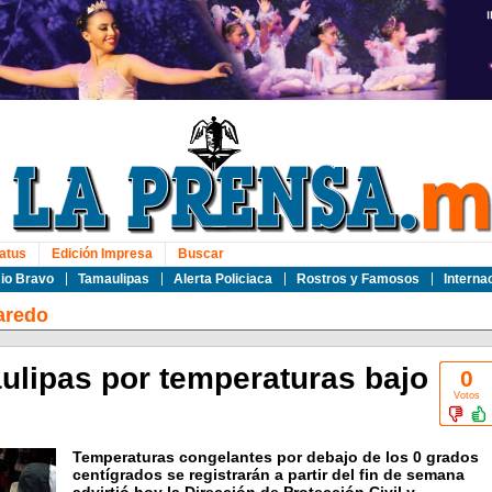
atus
Edición Impresa
Buscar
io Bravo
Tamaulipas
Alerta Policiaca
Rostros y Famosos
Interna
aredo
ulipas por temperaturas bajo
0
Votos
Temperaturas congelantes por debajo de los 0 grados
centígrados se registrarán a partir del fin de semana