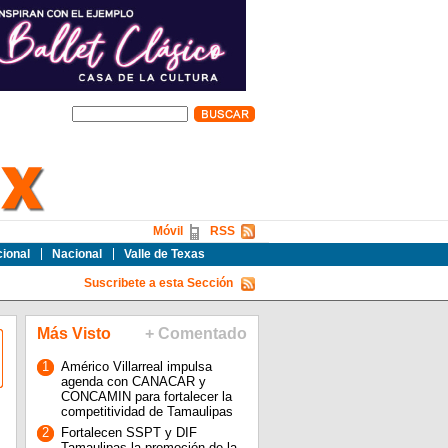
Móvil
RSS
cional
Nacional
Valle de Texas
Suscribete a esta Sección
Más Visto
+ Comentado
1
Américo Villarreal impulsa
agenda con CANACAR y
CONCAMIN para fortalecer la
competitividad de Tamaulipas
2
Fortalecen SSPT y DIF
Tamaulipas la promoción de la