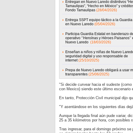
Entregan en Nuevo Laredo distintivos “H
Tamaulipas”, “Hecho en México” y crédito
Fondo Tamaulipas
(28/04/2026)
Entrega SSPT equipo táctico a la Guardia 
en Nuevo Laredo
(05/04/2026)
Participa Guardia Estatal en banderazo d
operativo ‘’Heroínas y Héroes Paisanos’’ 
Nuevo Laredo
(18/03/2026)
Enseñan a niños y niñas de Nuevo Lared
seguridad digital y uso responsable de
internet
(25/10/2025)
Prepa de Nuevo Laredo obligará a usar m
transparentes
(25/06/2025)
"Si decide curvear hacia el sudeste (como e
con Mexico) siendo este último escenario e
En tanto, Protección Civil municipal dijo qu
"Y asentándose en los siguientes días dejá
Aunque la llegada final aún pude variar, di
25 a 35 kilómetros por hora, con posibles 
Tras ingresar, para el domingo próximo se