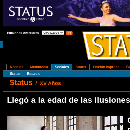
Ediciones Anteriores
Noticias
Multimedia
Sociales
Status
Edición Impresa
B
Status
Espacio
Status
/
XV Años
Llegó a la edad de las ilusione