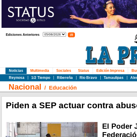
Ediciones Anteriores
Noticias
Multimedia
Sociales
Status
Edición Impresa
Bu
Reynosa
1/2 Tiempo
Ribereña
Rio Bravo
Tamaulipas
Ale
Nacional
/
Educación
Piden a SEP actuar contra abus
El Poder J
Federació