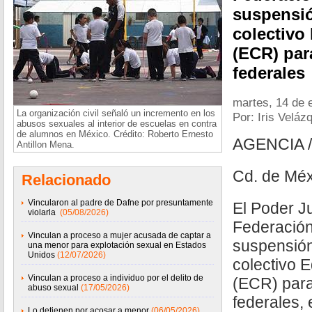
suspensió
colectiv
(ECR) par
federales
martes, 14 de 
La organización civil señaló un incremento en los
Por: Iris Veláz
abusos sexuales al interior de escuelas en contra
de alumnos en México. Crédito: Roberto Ernesto
AGENCIA 
Antillon Mena.
Cd. de Méx
Relacionado
Vincularon al padre de Dafne por presuntamente
El Poder Ju
violarla
(05/08/2026)
Federación
Vinculan a proceso a mujer acusada de captar a
suspensión
una menor para explotación sexual en Estados
Unidos
(12/07/2026)
colectivo
Vinculan a proceso a individuo por el delito de
(ECR) para
abuso sexual
(17/05/2026)
federales, 
Lo detienen por acosar a menor
(06/05/2026)