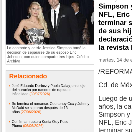
Simpson y
NFL, Eric
terminar s
de sus hi
declaració
la revista
La cantante y actriz Jessica Simpson tomó la
decisión de separarse de su esposo Eric
Johnson, con quien comparte tres hijos. Crédito:
martes, 14 de 
Archivo
/REFORM
Relacionado
Cd. de Méx
José Eduardo Derbez y Paola Dalay, en el ojo
del huracán por rumores de ruptura e
infidelidad
(30/07/2026)
Luego de u
Se termina el romance: Courteney Cox y Johnny
años, la c
McDaid se separan después de 13
años
(27/06/2026)
Simpson y 
NFL, Eric 
Confirman ruptura Kenia Os y Peso
Pluma
(06/06/2026)
terminar su