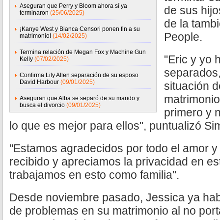
Aseguran que Perry y Bloom ahora sí ya
de sus hij
terminaron
(25/06/2025)
de la tambi
¡Kanye West y Bianca Censori ponen fin a su
People.
matrimonio!
(14/02/2025)
Termina relación de Megan Fox y Machine Gun
"Eric y yo
Kelly
(07/02/2025)
separados,
Confirma Lily Allen separación de su esposo
David Harbour
(09/01/2025)
situación 
matrimonio.
Aseguran que Alba se separó de su marido y
busca el divorcio
(09/01/2025)
primero y 
lo que es mejor para ellos", puntualizó 
"Estamos agradecidos por todo el amor 
recibido y apreciamos la privacidad en e
trabajamos en esto como familia".
Desde noviembre pasado, Jessica ya ha
de problemas en su matrimonio al no porta