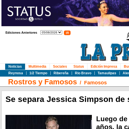
Ediciones Anteriores
Noticias
Multimedia
Sociales
Status
Edición Impresa
Bu
Reynosa
1/2 Tiempo
Ribereña
Rio Bravo
Tamaulipas
Ale
Rostros y Famosos
/
Famosos
Se separa Jessica Simpson de
Luego de 
años, la 