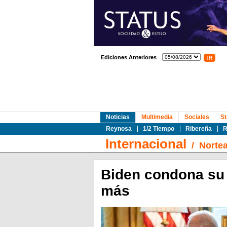
Ediciones Anteriores
Noticias
Multimedia
Sociales
St
Reynosa
1/2 Tiempo
Ribereña
R
Internacional
/
Norte
Biden condona su 
más