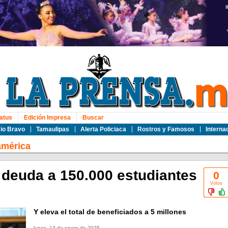
atus
Edición Impresa
Buscar
io Bravo
Tamaulipas
Alerta Policiaca
Rostros y Famosos
Interna
américa
deuda a 150.000 estudiantes
0
Votos
Y eleva el total de beneficiados a 5 millones
lunes, 13 de enero de 2025