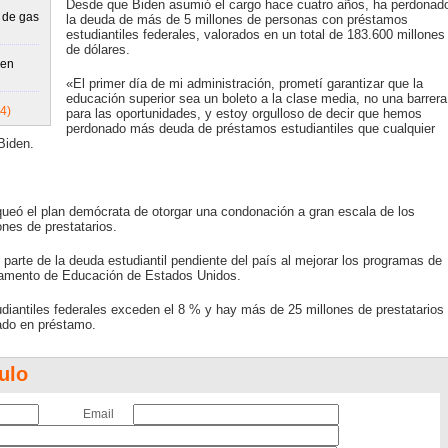
Desde que Biden asumió el cargo hace cuatro años, ha perdonad
n de gas
la deuda de más de 5 millones de personas con préstamos
estudiantiles federales, valorados en un total de 183.600 millones
de dólares.
den
«El primer día de mi administración, prometí garantizar que la
educación superior sea un boleto a la clase media, no una barrera
4)
para las oportunidades, y estoy orgulloso de decir que hemos
perdonado más deuda de préstamos estudiantiles que cualquier
Biden.
ueó el plan demócrata de otorgar una condonación a gran escala de los
nes de prestatarios.
 parte de la deuda estudiantil pendiente del país al mejorar los programas de
rtamento de Educación de Estados Unidos.
diantiles federales exceden el 8 % y hay más de 25 millones de prestatarios
ado en préstamo.
ulo
Email