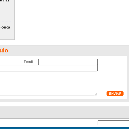
e vías
 cerca
ulo
Email