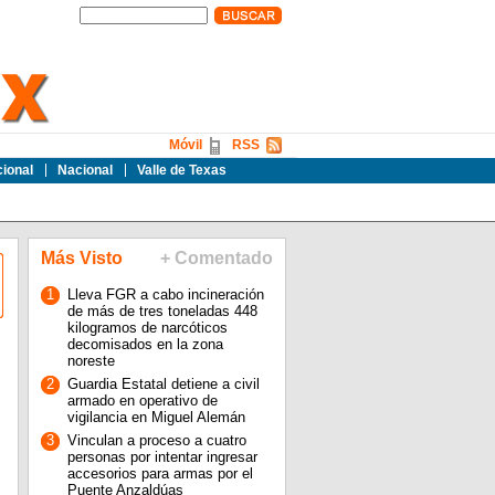
Móvil
RSS
cional
Nacional
Valle de Texas
Más Visto
+ Comentado
1
Lleva FGR a cabo incineración
de más de tres toneladas 448
kilogramos de narcóticos
decomisados en la zona
noreste
2
Guardia Estatal detiene a civil
armado en operativo de
vigilancia en Miguel Alemán
3
Vinculan a proceso a cuatro
personas por intentar ingresar
accesorios para armas por el
Puente Anzaldúas