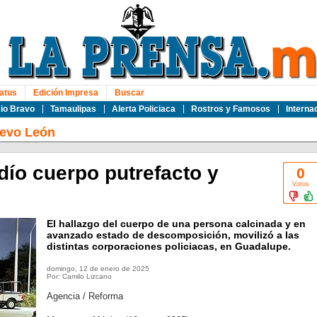
atus
Edición Impresa
Buscar
io Bravo
Tamaulipas
Alerta Policiaca
Rostros y Famosos
Interna
evo León
dío cuerpo putrefacto y
0
Votos
El hallazgo del cuerpo de una persona calcinada y en
avanzado estado de descomposición, movilizó a las
distintas corporaciones policiacas, en Guadalupe.
domingo, 12 de enero de 2025
Por: Camilo Lizcano
Agencia / Reforma