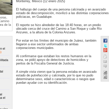
Monterrey, México (12 enero 2025)
El hallazgo del cuerpo de una persona calcinada y en avanzado
estado de descomposición, movilizó a las distintas corporaciones
policiacas, en Guadalupe.
horas,
 Camino
ra de la
El reporte se hizo alrededor de las 18:40 horas, en un predio
ubicado cerca del cruce del Camino a San Roque y calle Río
Anzures, a la altura de la Colonia Anzures.
Por estar en los límites del municipio de Juárez, también
llegaron a ese sector uniformados de ambas
corporaciones municipales.
n el
)
Al confirmarse que estaban los restos humanos en la
zona, se pidió apoyo de detectives de homicidios y
ilitada
peritos de la Fiscalía General de Justicia.
tal
A simple vista vieron que la persona estaba en avanzado
estado de putrefacción y calcinada, por lo que no pudo
determinarse sexo, edad o características o rasgos que
puedan ayudar con su identificación.
al
ga el