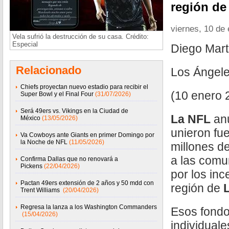
región de
viernes, 10 de
Vela sufrió la destrucción de su casa. Crédito:
Especial
Diego Mar
Relacionado
Los Ángele
Chiefs proyectan nuevo estadio para recibir el
(10 enero 
Super Bowl y el Final Four
(31/07/2026)
Será 49ers vs. Vikings en la Ciudad de
La NFL
anu
México
(13/05/2026)
unieron fu
Va Cowboys ante Giants en primer Domingo por
la Noche de NFL
(11/05/2026)
millones d
a las comu
Confirma Dallas que no renovará a
Pickens
(22/04/2026)
por los inc
Pactan 49ers extensión de 2 años y 50 mdd con
región de
L
Trent Williams
(20/04/2026)
Regresa la lanza a los Washington Commanders
Esos fondo
(15/04/2026)
individual