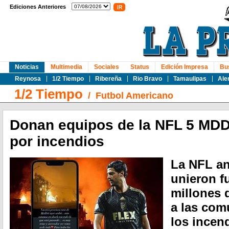
Ediciones Anteriores
Noticias
Multimedia
Sociales
Status
Edición Impresa
Bu
Reynosa
1/2 Tiempo
Ribereña
Rio Bravo
Tamaulipas
Ale
1/2 Tiempo
/
Futbol Americano
Donan equipos de la NFL 5 MDD
por incendios
La NFL an
unieron f
millones 
a las com
los incend