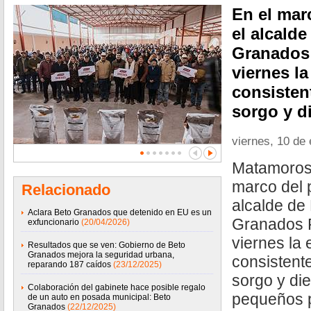
En el mar
el alcald
Granados 
viernes l
consisten
sorgo y d
viernes, 10 de
Matamoros,
marco del 
Relacionado
alcalde de
Aclara Beto Granados que detenido en EU es un
Granados F
exfuncionario
(20/04/2026)
viernes la
Resultados que se ven: Gobierno de Beto
Granados mejora la seguridad urbana,
consistent
reparando 187 caídos
(23/12/2025)
sorgo y die
Colaboración del gabinete hace posible regalo
pequeños p
de un auto en posada municipal: Beto
Granados
(22/12/2025)