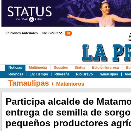
Ediciones Anteriores
Noticias
Multimedia
Sociales
Status
Edición Impresa
Bu
Reynosa
1/2 Tiempo
Ribereña
Rio Bravo
Tamaulipas
Ale
Tamaulipas
/
Matamoros
Participa alcalde de Matam
entrega de semilla de sorgo
pequeños productores agrí