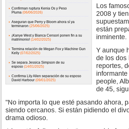
Los famoso
Confirman ruptura Kenia Os y Peso
2008 y tien
Pluma
(06/06/2026)
supuestame
Aseguran que Perry y Bloom ahora sí ya
terminaron
(25/06/2025)
están prep
inminente.
¡Kanye West y Bianca Censori ponen fin a su
matrimonio!
(14/02/2025)
Y aunque 
Termina relación de Megan Fox y Machine Gun
Kelly
(07/02/2025)
de los dos
Se separa Jessica Simpson de su
reportes, 
esposo
(14/01/2025)
informante 
Confirma Lily Allen separación de su esposo
people, Al
David Harbour
(09/01/2025)
de 45, sig
"No importa lo que esté pasando ahora, 
siendo cercanos. Si están pidiendo el div
drama odioso.