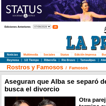
Ediciones Anteriores
Noticias
Multimedia
Sociales
Status
Edición Impresa
Bu
Reynosa
1/2 Tiempo
Ribereña
Rio Bravo
Tamaulipas
Ale
Rostros y Famosos
/
Famosos
Aseguran que Alba se separó d
busca el divorcio
Otra pare