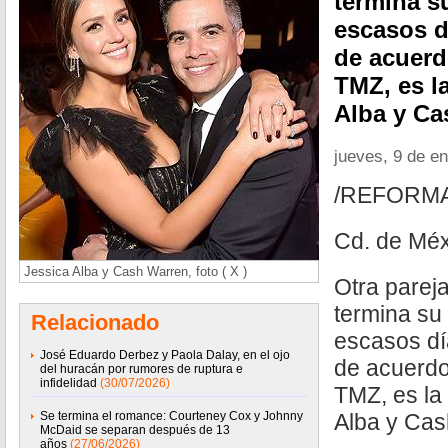
termina s
escasos dí
de acuerd
TMZ, es l
Alba y Ca
jueves, 9 de e
/REFORM
Cd. de Méx
Jessica Alba y Cash Warren, foto ( X )
Otra parej
termina su 
Relacionado
escasos día
José Eduardo Derbez y Paola Dalay, en el ojo
de acuerdo
del huracán por rumores de ruptura e
infidelidad
(30/07/2026)
TMZ, es la
Se termina el romance: Courteney Cox y Johnny
Alba y Cas
McDaid se separan después de 13
años
(27/06/2026)